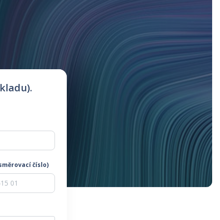
kladu).
směrovací číslo)