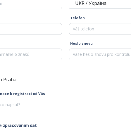
UKR / Україна
Telefon
Heslo znovu
o Praha
ace k registraci od Vás
se
zpracováním dat